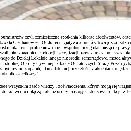
i burmistrzów czyli comiesięczne spotkania kilkorga absolwentów, or
towała Ciechanowiec. Oddolna inicjatywa alumnów trwa już od kilku 
lisko lokalnych problemów mogli wspólnie przegadać bieżące sprawy, 
szali min. zagadnienie adopcji i sterylizacji psów zamiast umieszczania
nego do Działaj Lokalnie innego niż środki samorządowe, metod aktyw
em oddolnej Obrony Cywilnej na bazie Ochotniczych Straży Pożarnych,
abytków oraz upamiętniania lokalnej przeszłości z akcentami międz
ania ulic osiedlowych.
rzede wszystkim zasób wiedzy i doświadczenia, kórym mogą się wzajem
u do konwentu dołączą kolejne osoby piastujące kluczowe funkcje w l