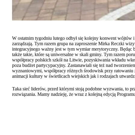
W ostatnim tygodniu lutego odbył się kolejny konwent wójtów 
zarządzają. Tym razem grupa na zaproszenie Mirka Reczki wizy
integracyjnego ważny jest w tym wymiar merytoryczny. Będąc b
także takie, które są uniwersalne w skali gminy. Tym razem poru
współpracy polskich szkół na Litwie, pozyskiwania wkładu włas
poza budżet partycypacyjny. Zastanawiali się też nad tworzeni
wyznaniowymi, współpracy różnych środowisk przy ratowaniu z
animacji kultury w świetlicach wiejskich jak i rodzajach utwardz
Taka sieć liderów, przed którymi stoją podobne wyzwania, to p
rozwiązania. Mamy nadzieję, że wraz z kolejną edycją Program