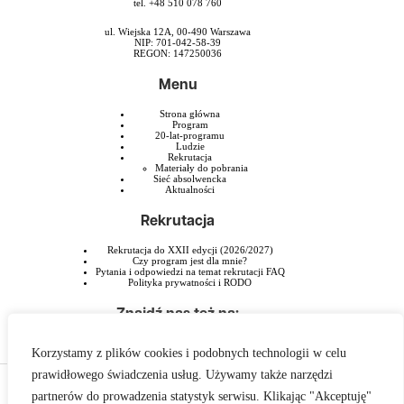
tel. +48 510 078 760
ul. Wiejska 12A, 00-490 Warszawa
NIP: 701-042-58-39
REGON: 147250036
Menu
Strona główna
Program
20-lat-programu
Ludzie
Rekrutacja
Materiały do pobrania
Sieć absolwencka
Aktualności
Rekrutacja
Rekrutacja do XXII edycji (2026/2027)
Czy program jest dla mnie?
Pytania i odpowiedzi na temat rekrutacji FAQ
Polityka prywatności i RODO
Znajdź nas też na:
Korzystamy z plików cookies i podobnych technologii w celu
prawidłowego świadczenia usług. Używamy także narzędzi
Program Liderski PAFW jest przedsięwzięciem Polsko-Amerykańskiej Fundacji
partnerów do prowadzenia statystyk serwisu. Klikając "Akceptuję"
Wolności realizowanym przez Szkołę Liderstwa im. Zbigniewa Pełczyńskiego.