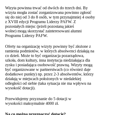
Wizyta powinna trwać od dwóch do trzech dni. By
wizyta mogła zostać zorganizowana powinno zgłosić
się do niej od 3 do 8 osób, w tym przynajmniej 4 osoby
z XVIII edycji Programu Liderzy PAFW. Z
pozostałych miejsc (jeżeli pozostaną jakieś
wolne) mogą skorzystać zainteresowani alumni
Programu Liderzy PAFW.
Oferty na organizację wizyty powinny być złożone z
ramienia podmiotów, w których absolwenci działają na
co dzień. Może to być organizacja pozarządowa,
szkoła, dom kultury, inna instytucja niedziałająca dla
zysku i posiadająca osobowość prawną. Wizyty mogą
być organizowane w partnerstwach (co również daje
dodatkowe punkty) np. przez 2-3 absolwentów, którzy
działają w miejscach położonych w niedalekiej
odległości od siebie (taka sytuacja nie ma wpływu na
wysokość dotacji).
Przewidujemy przyznanie do 5 dotacji w
wysokości maksymalnie 4000 zł.
Na co można przeznaczyć dotację?