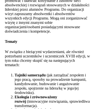
promować i ułatwiać korzystanie z zasobów sieci
absolwenckiej i rozwiązań stosowanych w działalności
liderskiej przez alumnów Programu. Do organizacji
wizyt zapraszamy absolwentki i absolwentów
wszystkich edycji Programu. Mogą oni zorganizować
wizytę z innymi znanymi sobie
organizacjami/osobami posiadającymi stosowane
doświadczenia i kompetencje.
Tematy
W związku z bieżącymi wydarzeniami, ale również
potrzebami uczestników i uczestniczek XVIII edycji, w
tym roku chcemy skupić się na następujących
tematach:
Tajniki samorządu
(jak zarządzać zespołem i
jego pracą, sposoby na prowadzenie kampanii,
kandydowanie, budowanie i angażowanie
zespołu, spojrzenie na lidera/kę w jego/jej
środowisku).
Ekologia i zrównoważony
rozwój
(innowacyjne rozwiązania, sprawiedliwa
transformacja).