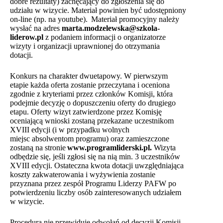
dobre rezultaty) zachęcający do zgłoszenia się do
udziału w wizycie. Materiał powinien być udostępniony
on-line (np. na youtube). Materiał promocyjny należy
wysłać na adres
marta.modzelewska@szkola-
liderow.pl
z podaniem informacji o organizatorze
wizyty i organizacji uprawnionej do otrzymania
dotacji.
Konkurs na charakter dwuetapowy. W pierwszym
etapie każda oferta zostanie przeczytana i oceniona
zgodnie z kryteriami przez członków Komisji, która
podejmie decyzję o dopuszczeniu oferty do drugiego
etapu. Oferty wizyt zatwierdzone przez Komisję
oceniającą wnioski zostaną przekazane uczestnikom
XVIII edycji (i w przypadku wolnych
miejsc absolwentom programu) oraz zamieszczone
zostaną na stronie
www.programliderski.pl
.
Wizyta
odbędzie się, jeśli zgłosi się na nią min. 3 uczestników
XVIII edycji. Ostateczna kwota dotacji uwzględniająca
koszty zakwaterowania i wyżywienia zostanie
przyznana przez zespół Programu Liderzy PAFW po
potwierdzeniu liczby osób zainteresowanych udziałem
w wizycie.
Procedura nie przewiduje odwołań od decyzji Komisji