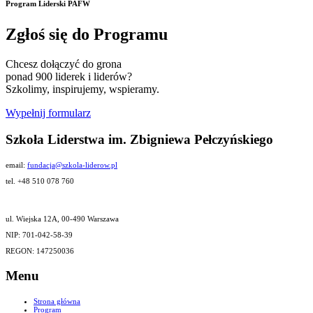
Program Liderski PAFW
Zgłoś się do Programu
Chcesz dołączyć do grona
ponad 900 liderek i liderów?
Szkolimy, inspirujemy, wspieramy.
Wypełnij formularz
Szkoła Liderstwa im. Zbigniewa Pełczyńskiego
email:
fundacja@szkola-liderow.pl
tel. +48 510 078 760
ul. Wiejska 12A, 00-490 Warszawa
NIP: 701-042-58-39
REGON: 147250036
Menu
Strona główna
Program