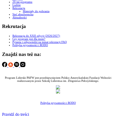
20-lat-programu
Ludzie
Rekrutacja
Materiały do pobrania
Sieć absolwencka
Aktualności
Rekrutacja
Rekrutacja do XXII edycji (2026/2027)
Czy program jest dla mnie?
Pytania i odpowiedzi na temat rekrutacji FAQ
Polityka prywatności i RODO
Znajdź nas też na:
Program Liderski PAFW jest przedsięwzięciem Polsko-Amerykańskiej Fundacji Wolności
realizowanym przez Szkołę Liderstwa im. Zbigniewa Pełczyńskiego.
Polityka prywatności i RODO
Przejdź do treści