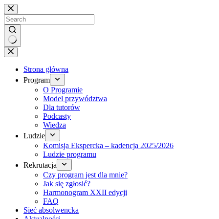
Brak
wyników
Strona główna
Program
O Programie
Model przywództwa
Dla tutorów
Podcasty
Wiedza
Ludzie
Komisja Ekspercka – kadencja 2025/2026
Ludzie programu
Rekrutacja
Czy program jest dla mnie?
Jak się zgłosić?
Harmonogram XXII edycji
FAQ
Sieć absolwencka
Aktualności