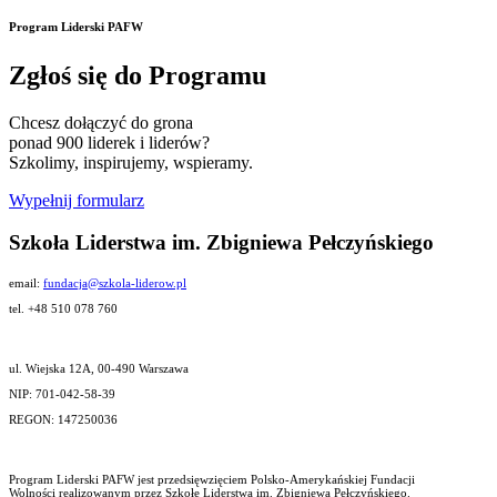
Program Liderski PAFW
Zgłoś się do Programu
Chcesz dołączyć do grona
ponad 900 liderek i liderów?
Szkolimy, inspirujemy, wspieramy.
Wypełnij formularz
Szkoła Liderstwa im. Zbigniewa Pełczyńskiego
email:
fundacja@szkola-liderow.pl
tel. +48 510 078 760
ul. Wiejska 12A, 00-490 Warszawa
NIP: 701-042-58-39
REGON: 147250036
Program Liderski PAFW jest przedsięwzięciem Polsko-Amerykańskiej Fundacji
Wolności realizowanym przez Szkołę Liderstwa im. Zbigniewa Pełczyńskiego.