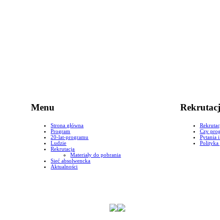
Menu
Rekrutac
Strona główna
Rekrutac
Program
Czy prog
20-lat-programu
Pytania 
Ludzie
Polityka
Rekrutacja
Materiały do pobrania
Sieć absolwencka
Aktualności