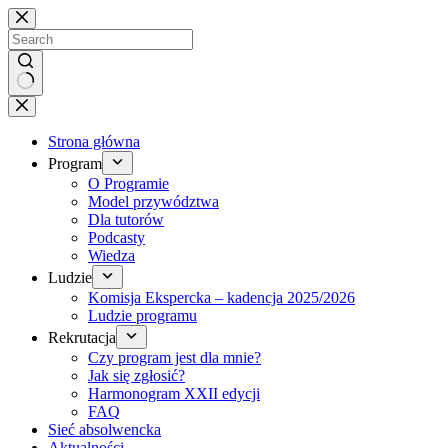
Brak
wyników
Strona główna
Program
O Programie
Model przywództwa
Dla tutorów
Podcasty
Wiedza
Ludzie
Komisja Ekspercka – kadencja 2025/2026
Ludzie programu
Rekrutacja
Czy program jest dla mnie?
Jak się zgłosić?
Harmonogram XXII edycji
FAQ
Sieć absolwencka
Aktualności