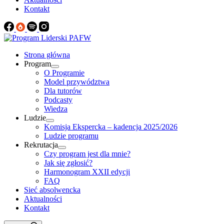
Kontakt
Strona główna
Program
O Programie
Model przywództwa
Dla tutorów
Podcasty
Wiedza
Ludzie
Komisja Ekspercka – kadencja 2025/2026
Ludzie programu
Rekrutacja
Czy program jest dla mnie?
Jak się zgłosić?
Harmonogram XXII edycji
FAQ
Sieć absolwencka
Aktualności
Kontakt