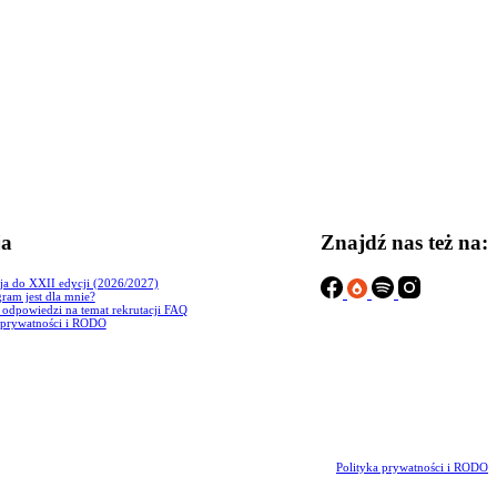
ja
Znajdź nas też na:
ja do XXII edycji (2026/2027)
ram jest dla mnie?
i odpowiedzi na temat rekrutacji FAQ
 prywatności i RODO
Polityka prywatności i RODO