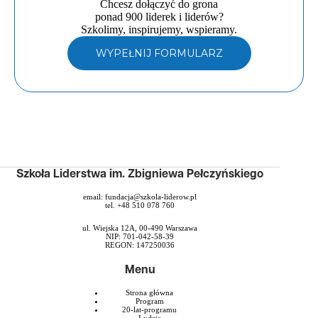
Chcesz dołączyć do grona
ponad 900 liderek i liderów?
Szkolimy, inspirujemy, wspieramy.
WYPEŁNIJ FORMULARZ
Szkoła Liderstwa im. Zbigniewa Pełczyńskiego
email:
fundacja@szkola-liderow.pl
tel. +48 510 078 760
ul. Wiejska 12A, 00-490 Warszawa
NIP: 701-042-58-39
REGON: 147250036
Menu
Strona główna
Program
20-lat-programu
Ludzie