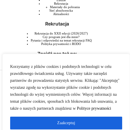
Rekrutacja
Materiały do pobrania
Sieć absolwencka
Aktualności
Rekrutacja
Rekrutacja do XXII edycji (2026/2027)
Czy program jest dla mnie?
Pytania i odpowiedzi na temat rekrutacji FAQ
Polityka prywatności i RODO
Znajdź nas też na:
Korzystamy z plików cookies i podobnych technologii w celu
prawidłowego świadczenia usług. Używamy także narzędzi
Program Liderski PAFW jest przedsięwzięciem Polsko-Amerykańskiej Fundacji
partnerów do prowadzenia statystyk serwisu. Klikając "Akceptuję"
Wolności realizowanym przez Szkołę Liderstwa im. Zbigniewa Pełczyńskiego.
wyrażasz zgodę na wykorzystanie plików cookie i podobnych
technologii do wyżej wymienionych celów. Więcej informacji na
temat plików cookies, sposobach ich blokowania lub usuwania, a
także o naszych partnerach znajdziesz w
Polityce prywatności
Zaakceptuj
Polityka prywatności i RODO