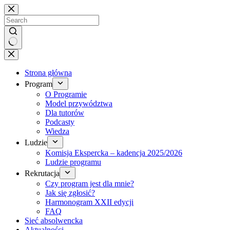
Brak
wyników
Strona główna
Program
O Programie
Model przywództwa
Dla tutorów
Podcasty
Wiedza
Ludzie
Komisja Ekspercka – kadencja 2025/2026
Ludzie programu
Rekrutacja
Czy program jest dla mnie?
Jak się zgłosić?
Harmonogram XXII edycji
FAQ
Sieć absolwencka
Aktualności