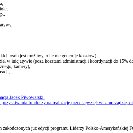
ia,
inie,
tp.,
cjatywy,
akich osób jest możliwy, o ile nie generuje kosztów).
ał w inicjatywie (poza kosztami administracji i koordynacji do 15% do
icznego, kamery),
eacji,
nacja Jacek Piwowarski
 pozyskiwania funduszy na realizację przedsięwzięć w samorządzie, p
ch zakończonych już edycji programu Liderzy Polsko-Amerykańskiej F