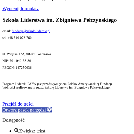
Wypełnij formularz
Szkoła Liderstwa im. Zbigniewa Pełczyńskiego
email:
fundacja@szkola-liderow.pl
tel. +48 510 078 760
ul. Wiejska 12A, 00-490 Warszawa
NIP: 701-042-58-39
REGON: 147250036
Program Liderski PAFW jest przedsięwzięciem Polsko-Amerykańskiej Fundacji
Wolności realizowanym przez Szkołę Liderstwa im. Zbigniewa Pełczyńskiego.
Przejdź do treści
Otwórz pasek narzędzi
Dostępność
Zwiększ tekst