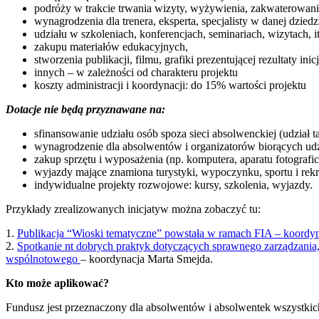
podróży w trakcie trwania wizyty, wyżywienia, zakwaterowan
wynagrodzenia dla trenera, eksperta, specjalisty w danej dziedz
udziału w szkoleniach, konferencjach, seminariach, wizytach, i
zakupu materiałów edukacyjnych,
stworzenia publikacji, filmu, grafiki prezentującej rezultaty ini
innych – w zależności od charakteru projektu
koszty administracji i koordynacji: do 15% wartości projektu
Dotacje nie będą przyznawane na:
sfinansowanie udziału osób spoza sieci absolwenckiej (udział t
wynagrodzenie dla absolwentów i organizatorów biorących udzi
zakup sprzętu i wyposażenia (np. komputera, aparatu fotograf
wyjazdy mające znamiona turystyki, wypoczynku, sportu i rekr
indywidualne projekty rozwojowe: kursy, szkolenia, wyjazdy.
Przykłady zrealizowanych inicjatyw można zobaczyć tu:
1.
Publikacja “Wioski tematyczne” powstała w ramach FIA – koordy
2.
Spotkanie nt dobrych praktyk dotyczących sprawnego zarządzania,
wspólnotowego
– koordynacja Marta Smejda.
Kto może aplikować?
Fundusz jest przeznaczony dla absolwentów i absolwentek wszystki