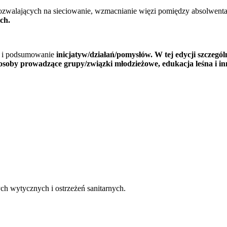
pozwalających na sieciowanie, wzmacnianie więzi pomiędzy absolwent
ich.
e i podsumowanie
inicjatyw/działań/pomysłów. W tej edycji szczegó
soby prowadzące grupy/związki młodzieżowe, edukacja leśna i in
i,
ch wytycznych i ostrzeżeń sanitarnych.