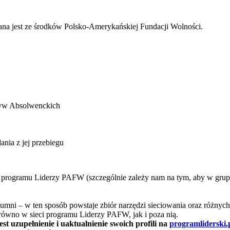
ana jest ze środków Polsko-Amerykańskiej Fundacji Wolności.
tyw Absolwenckich
dania z jej przebiegu
rogramu Liderzy PAFW (szczególnie zależy nam na tym, aby w grupie 
lumni – w ten sposób powstaje zbiór narzędzi sieciowania oraz różn
zarówno w sieci programu Liderzy PAFW, jak i poza nią.
t uzupełnienie i uaktualnienie swoich profili na
programliderski.