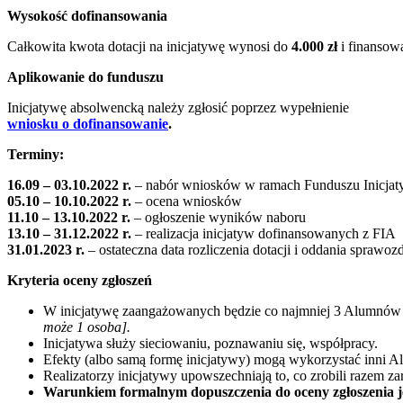
Wysokość dofinansowania
Całkowita kwota dotacji na inicjatywę wynosi do
4.000 zł
i finansow
Aplikowanie do funduszu
Inicjatywę absolwencką należy zgłosić poprzez wypełnienie
wniosku o dofinansowanie
.
Terminy:
16.09 – 03.10.2022 r.
– nabór wniosków w ramach Funduszu Inicja
05.10 – 10.10.2022 r.
– ocena wniosków
11.10 – 13.10.2022 r.
– ogłoszenie wyników naboru
13.10 – 31.12.2022 r.
– realizacja inicjatyw dofinansowanych z FIA
31.01.2023 r.
– ostateczna data rozliczenia dotacji i oddania sprawoz
Kryteria oceny zgłoszeń
W inicjatywę zaangażowanych będzie co najmniej 3 Alumnów p
może 1 osoba].
Inicjatywa służy sieciowaniu, poznawaniu się, współpracy.
Efekty (albo samą formę inicjatywy) mogą wykorzystać inni A
Realizatorzy inicjatywy upowszechniają to, co zrobili razem 
Warunkiem formalnym dopuszczenia do oceny zgłoszenia jes