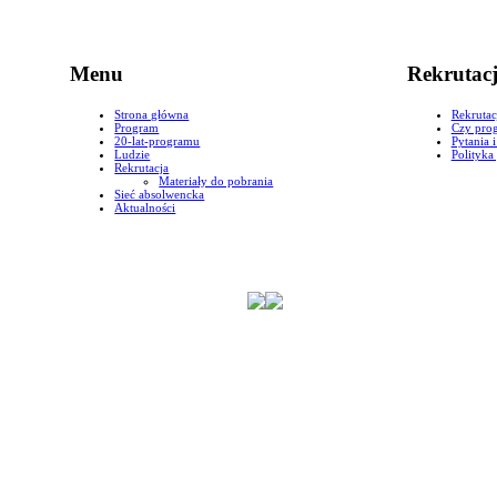
Menu
Rekrutac
Strona główna
Rekrutac
Program
Czy prog
20-lat-programu
Pytania 
Ludzie
Polityka
Rekrutacja
Materiały do pobrania
Sieć absolwencka
Aktualności