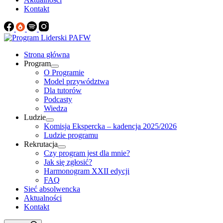
Kontakt
Strona główna
Program
O Programie
Model przywództwa
Dla tutorów
Podcasty
Wiedza
Ludzie
Komisja Ekspercka – kadencja 2025/2026
Ludzie programu
Rekrutacja
Czy program jest dla mnie?
Jak się zgłosić?
Harmonogram XXII edycji
FAQ
Sieć absolwencka
Aktualności
Kontakt