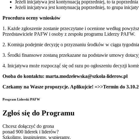
Jeżeli inicjatywa jest kontynuacją poprzedniej, to ta poprzedn
Jeżeli inicjatywa jest kontynuacją poprzedniej, to grupa inicj
Procedura oceny wniosków
1. Każde zgłoszenie zostanie przeczytane i ocenione według powyższ
Przedstawiciele PAFW i osoby z zespołu programu Liderzy PAFW.
2. Komisja podejmie decyzję o przyznaniu środków w ciągu tygodni
3. Środki finansowe zostaną przekazane na podstawie umowy dotacyj
4. Inicjatywa może rozpocząć się od razu po ogłoszeniu decyzji komi
Osoba do kontaktu: marta.modzelewska@szkola-liderow.pl
Czekamy na Wasze propozycje. Aplikujcie! =>>Termin do 3.10.2
Program Liderski PAFW
Zgłoś się do Programu
Chcesz dołączyć do grona
ponad 900 liderek i liderów?
Szkolimy, inspirujemy, wspieramy.