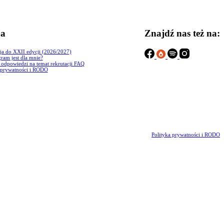
ja
Znajdź nas też na:
ja do XXII edycji (2026/2027)
ram jest dla mnie?
i odpowiedzi na temat rekrutacji FAQ
 prywatności i RODO
Polityka prywatności i RODO