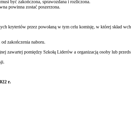
ia musi być zakończona, sprawozdana i rozliczona.
atywna powinna zostać poszerzona.
ych kryteriów przez powołaną w tym celu komisję, w której skład wch
a od zakończenia naboru.
nej zawartej pomiędzy Szkołą Liderów a organizacją osoby lub przed
sji.
022 r.