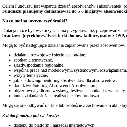
Celem Funduszu jest wsparcie działań absolwentów i absolwentek, 
Funduszu planujemy dofinansować do 5-6 inicjatyw absolwenck
Na co można przeznaczyć środki?
Dotacja może być wykorzystana na przygotowanie, przeprowadzeni
branżowo (dyrektorzy/dyrektorki domów kultury, osoby z OSP, o
Mogą to być następujące działania zaplanowane przez absolwentów:
działania rozwojowe i sieciujące on-line,
spotkania tematyczne,
zjazdy/spotkania regionalne,
wspólna praca nad modelowymi, systemowymi rozwiązaniam
wizyty tematyczne,
job-shadowing/mentoring absolwentów dla absolwentów,
doradztwo/tutoring Absolwenci Absolwentom,
objazdowe/cykliczne wystawy, festiwale, spotkania, warsztaty,
inne działania służące realizacji celów funduszu.
Mogą się one odbywać on-line lub osobiście z zachowaniem aktualny
Z dotacji można pokryć koszty:
dostępu do platform i narzędzi internetowych,