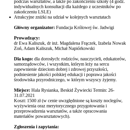
podczas warsztatów, a także po zakończeniu szkoły (4 godz.
indywidualnych konsultacji dla każdego z uczestników po
zakończeniu LSLE)
Atrakcyjne zniżki na udział w kolejnych warsztatach
Główny organizator:
Fundacja Królowej św. Jadwigi
Prowadzący:
dr Ewa Kaliszuk, dr inż. Magdalena Frączek, Izabela Nowak
Zoń, Adam Kaliszuk, Michał Napiórkowski
Dla kogo:
dla dorosłych: rodziców, nauczycieli, edukatorów,
samorządowców, i wszystkim, którym leży na sercu
zapewnienie dzieciom dobrej i zdrowej przyszłości,
podniesienie jakości polskiej edukacji i poprawa jakości
środowiska przyrodniczego, w którym wszyscy żyjemy.
Miejsce:
Hala Rysianka, Beskid Żywiecki Termin: 26-
31.07.2021
Koszt: 1500 zł (w cenie uwzględnione są koszty noclegów,
wyżywienia oraz merytorycznego przygotowania i
przeprowadzenia warsztatów, a także opracowania
materiałów powarsztatowych).
Zgłoszenia i zapytania: