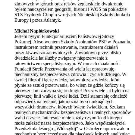
zimowych w górach oraz rejsów żeglarskich; dwukrotnie
byłem nauczycielem geografii, historii i WOS na pokładzie
STS Fryderyk Chopin w rejsach Niebieskiej Szkoły dookoła
Europy i przez Atlantyk.
Michał Napiórkowski
Jestem byłym Funkcjonariuszem Państwowej Straży
Pożarnej. Absolwentem Szkoły Aspirantów PSP w Poznaniu,
instruktorem technik przetrwania, instruktorem działań
poszukiwawczo-ratowniczych. Zawodowo przez blisko
dwadzieścia lat służby związany nieprzerwanie z
ratownictwem specjalistycznym. W ramach działalności
Fundacji Strefa Przetrwania od wielu lat opracowuję
mechanizmy bezpieczeństwa zdrowia i życia ludzkiego. W
swojej filozofii łączę wiedzę ratowniczą z wiedzą, która
płynie ze sztuki przetrwania, bo wiem że gdzie kończy się
pierwsze tam zaczyna się to drugie! Przez wiele lat byłem na
pierwszej linii walki o życie ludzi. Dziś staram się odnaleźć
odpowiedź na pytanie, jak można było uniknąć tych
wszystkich dramatów, których byłem świadkiem. Szukam
realnych mechanizmów bezpieczeństwa i realnych sposobów
walki o życie. Interesuje mnie każdy czynnik od którego
może zależeć nasze bezpieczeństwo. Jako współzałożyciel
Przedszkola leśnego „Włóczykij” w Ostrołęce opracowałem
mechanizm bezpieczeństwa dla placówek leśnych analizując