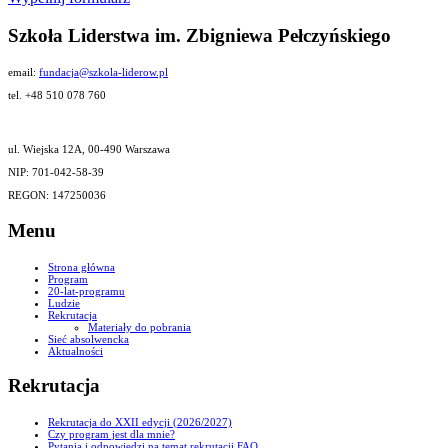
Szkoła Liderstwa im. Zbigniewa Pełczyńskiego
email:
fundacja@szkola-liderow.pl
tel. +48 510 078 760
ul. Wiejska 12A, 00-490 Warszawa
NIP: 701-042-58-39
REGON: 147250036
Menu
Strona główna
Program
20-lat-programu
Ludzie
Rekrutacja
Materiały do pobrania
Sieć absolwencka
Aktualności
Rekrutacja
Rekrutacja do XXII edycji (2026/2027)
Czy program jest dla mnie?
Pytania i odpowiedzi na temat rekrutacji FAQ