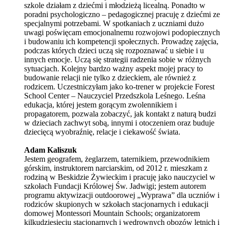
szkole działam z dziećmi i młodzieżą licealną. Ponadto w
poradni psychologiczno – pedagogicznej pracuję z dziećmi ze
specjalnymi potrzebami. W spotkaniach z uczniami dużo
uwagi poświęcam emocjonalnemu rozwojowi podopiecznych
i budowaniu ich kompetencji społecznych. Prowadzę zajęcia,
podczas których dzieci uczą się rozpoznawać u siebie i u
innych emocje. Uczą się strategii radzenia sobie w różnych
sytuacjach. Kolejny bardzo ważny aspekt mojej pracy to
budowanie relacji nie tylko z dzieckiem, ale również z
rodzicem. Uczestniczyłam jako ko-trener w projekcie Forest
School Center – Nauczyciel Przedszkola Leśnego. Leśna
edukacja, której jestem gorącym zwolennikiem i
propagatorem, pozwala zobaczyć, jak kontakt z naturą budzi
w dzieciach zachwyt sobą, innymi i otoczeniem oraz buduje
dziecięcą wyobraźnię, relacje i ciekawość świata.
Adam Kaliszuk
Jestem geografem, żeglarzem, taternikiem, przewodnikiem
górskim, instruktorem narciarskim, od 2012 r. mieszkam z
rodziną w Beskidzie Żywieckim i pracuję jako nauczyciel w
szkołach Fundacji Królowej Św. Jadwigi; jestem autorem
programu aktywizacji outdoorowej „Wyprawa” dla uczniów i
rodziców skupionych w szkołach stacjonarnych i edukacji
domowej Montessori Mountain Schools; organizatorem
kilkudziesięciu stacjonarnych i wędrownych obozów letnich i