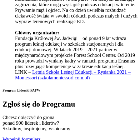
zagrożenia, które mogą wystąpić podczas edukacji w terenie.
Prywatnie mąż i ojciec. Na co dzień uwielbia rozbudzać
ciekawość świata w swoich córkach podczas małych i dużych
wypraw terenowych realizując ED.
Główny organizator:
Fundacja Królowej św. Jadwigi – od ponad 9 lat wdraża
program leśnej edukacji w szkołach stacjonarnych i dla
edukacji domowej. W latach 2019 – 2021 partner w
międzynarodowym projekcie Forest School Center. Od 2019
roku prowadzi wymiany kadry w ramach programu Erasmus
plus rozwijając kompetencje w zakresie edukacji leśnej.
LINK –
Letnia Szkoła Leśnej Edukacji – Rysianka 2021 –
Montessori (szkolamontessori.com.pl)
Program Liderski PAFW
Zgłoś się do Programu
Chcesz dołączyć do grona
ponad 900 liderek i liderów?
Szkolimy, inspirujemy, wspieramy.
Wypełnij formularz