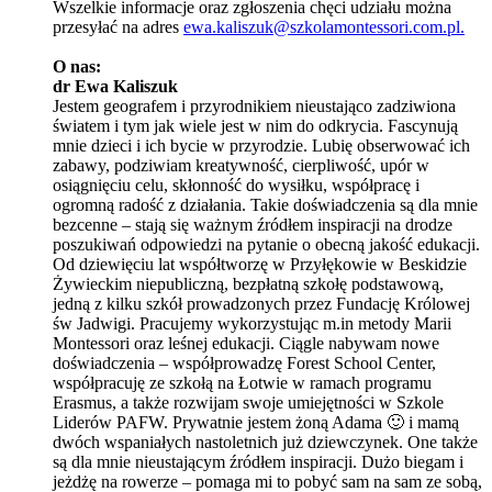
Wszelkie informacje oraz zgłoszenia chęci udziału można
przesyłać na adres
ewa.kaliszuk@szkolamontessori.com.pl.
O nas:
dr Ewa Kaliszuk
Jestem geografem i przyrodnikiem nieustająco zadziwiona
światem i tym jak wiele jest w nim do odkrycia. Fascynują
mnie dzieci i ich bycie w przyrodzie. Lubię obserwować ich
zabawy, podziwiam kreatywność, cierpliwość, upór w
osiągnięciu celu, skłonność do wysiłku, współpracę i
ogromną radość z działania. Takie doświadczenia są dla mnie
bezcenne – stają się ważnym źródłem inspiracji na drodze
poszukiwań odpowiedzi na pytanie o obecną jakość edukacji.
Od dziewięciu lat współtworzę w Przyłękowie w Beskidzie
Żywieckim niepubliczną, bezpłatną szkołę podstawową,
jedną z kilku szkół prowadzonych przez Fundację Królowej
św Jadwigi. Pracujemy wykorzystując m.in metody Marii
Montessori oraz leśnej edukacji. Ciągle nabywam nowe
doświadczenia – współprowadzę Forest School Center,
współpracuję ze szkołą na Łotwie w ramach programu
Erasmus, a także rozwijam swoje umiejętności w Szkole
Liderów PAFW. Prywatnie jestem żoną Adama 🙂 i mamą
dwóch wspaniałych nastoletnich już dziewczynek. One także
są dla mnie nieustającym źródłem inspiracji. Dużo biegam i
jeżdżę na rowerze – pomaga mi to pobyć sam na sam ze sobą,