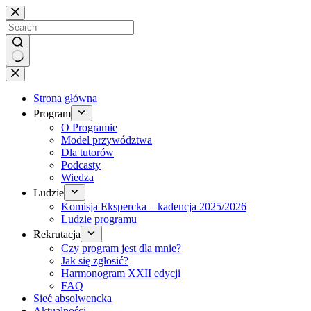
Brak
wyników
Strona główna
Program
O Programie
Model przywództwa
Dla tutorów
Podcasty
Wiedza
Ludzie
Komisja Ekspercka – kadencja 2025/2026
Ludzie programu
Rekrutacja
Czy program jest dla mnie?
Jak się zgłosić?
Harmonogram XXII edycji
FAQ
Sieć absolwencka
Aktualności