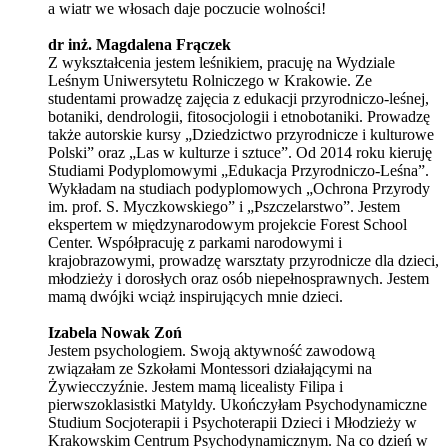
a wiatr we włosach daje poczucie wolności!
dr inż. Magdalena Frączek
Z wykształcenia jestem leśnikiem, pracuję na Wydziale
Leśnym Uniwersytetu Rolniczego w Krakowie. Ze
studentami prowadzę zajęcia z edukacji przyrodniczo-leśnej,
botaniki, dendrologii, fitosocjologii i etnobotaniki. Prowadzę
także autorskie kursy „Dziedzictwo przyrodnicze i kulturowe
Polski” oraz „Las w kulturze i sztuce”. Od 2014 roku kieruję
Studiami Podyplomowymi „Edukacja Przyrodniczo-Leśna”.
Wykładam na studiach podyplomowych „Ochrona Przyrody
im. prof. S. Myczkowskiego” i „Pszczelarstwo”. Jestem
ekspertem w międzynarodowym projekcie Forest School
Center. Współpracuję z parkami narodowymi i
krajobrazowymi, prowadzę warsztaty przyrodnicze dla dzieci,
młodzieży i dorosłych oraz osób niepełnosprawnych. Jestem
mamą dwójki wciąż inspirujących mnie dzieci.
Izabela Nowak Zoń
Jestem psychologiem. Swoją aktywność zawodową
związałam ze Szkołami Montessori działającymi na
Żywiecczyźnie. Jestem mamą licealisty Filipa i
pierwszoklasistki Matyldy. Ukończyłam Psychodynamiczne
Studium Socjoterapii i Psychoterapii Dzieci i Młodzieży w
Krakowskim Centrum Psychodynamicznym. Na co dzień w