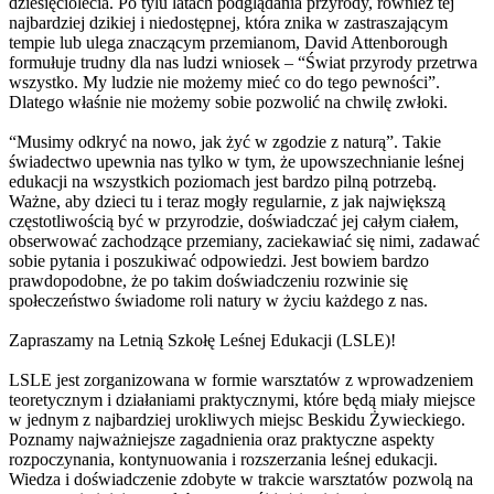
dziesięciolecia. Po tylu latach podglądania przyrody, również tej
najbardziej dzikiej i niedostępnej, która znika w zastraszającym
tempie lub ulega znaczącym przemianom, David Attenborough
formułuje trudny dla nas ludzi wniosek – “Świat przyrody przetrwa
wszystko. My ludzie nie możemy mieć co do tego pewności”.
Dlatego właśnie nie możemy sobie pozwolić na chwilę zwłoki.
“Musimy odkryć na nowo, jak żyć w zgodzie z naturą”. Takie
świadectwo upewnia nas tylko w tym, że upowszechnianie leśnej
edukacji na wszystkich poziomach jest bardzo pilną potrzebą.
Ważne, aby dzieci tu i teraz mogły regularnie, z jak największą
częstotliwością być w przyrodzie, doświadczać jej całym ciałem,
obserwować zachodzące przemiany, zaciekawiać się nimi, zadawać
sobie pytania i poszukiwać odpowiedzi. Jest bowiem bardzo
prawdopodobne, że po takim doświadczeniu rozwinie się
społeczeństwo świadome roli natury w życiu każdego z nas.
Zapraszamy na Letnią Szkołę Leśnej Edukacji (LSLE)!
LSLE jest zorganizowana w formie warsztatów z wprowadzeniem
teoretycznym i działaniami praktycznymi, które będą miały miejsce
w jednym z najbardziej urokliwych miejsc Beskidu Żywieckiego.
Poznamy najważniejsze zagadnienia oraz praktyczne aspekty
rozpoczynania, kontynuowania i rozszerzania leśnej edukacji.
Wiedza i doświadczenie zdobyte w trakcie warsztatów pozwolą na