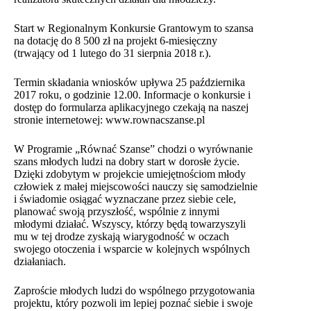
Start w Regionalnym Konkursie Grantowym to szansa
na dotację do 8 500 zł na projekt 6-miesięczny
(trwający od 1 lutego do 31 sierpnia 2018 r.).
Termin składania wniosków upływa 25 października
2017 roku, o godzinie 12.00. Informacje o konkursie i
dostęp do formularza aplikacyjnego czekają na naszej
stronie internetowej: www.rownacszanse.pl
W Programie „Równać Szanse” chodzi o wyrównanie
szans młodych ludzi na dobry start w dorosłe życie.
Dzięki zdobytym w projekcie umiejętnościom młody
człowiek z małej miejscowości nauczy się samodzielnie
i świadomie osiągać wyznaczane przez siebie cele,
planować swoją przyszłość, wspólnie z innymi
młodymi działać. Wszyscy, którzy będą towarzyszyli
mu w tej drodze zyskają wiarygodność w oczach
swojego otoczenia i wsparcie w kolejnych wspólnych
działaniach.
Zaproście młodych ludzi do wspólnego przygotowania
projektu, który pozwoli im lepiej poznać siebie i swoje