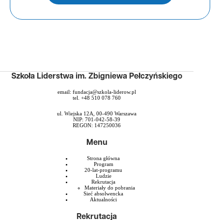
Szkoła Liderstwa im. Zbigniewa Pełczyńskiego
email:
fundacja@szkola-liderow.pl
tel. +48 510 078 760
ul. Wiejska 12A, 00-490 Warszawa
NIP: 701-042-58-39
REGON: 147250036
Menu
Strona główna
Program
20-lat-programu
Ludzie
Rekrutacja
Materiały do pobrania
Sieć absolwencka
Aktualności
Rekrutacja