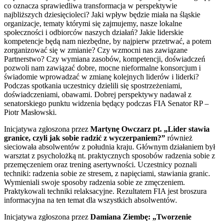
co oznacza sprawiedliwa transformacja w perspektywie
najbliższych dziesięcioleci? Jaki wpływ będzie miała na śląskie
organizacje, tematy którymi się zajmujemy, nasze lokalne
społeczności i odbiorców naszych działań? Jakie liderskie
kompetencje będą nam niezbędne, by najpierw przetrwać, a potem
zorganizować się w zmianie? Czy wzmocni nas zawiązane
Partnerstwo? Czy wymiana zasobów, kompetencji, doświadczeń
pozwoli nam zawiązać dobre, mocne nieformalne konsorcjum i
świadomie wprowadzać w zmianę kolejnych liderów i liderki?
Podczas spotkania uczestnicy dzielili się spostrzeżeniami,
doświadczeniami, obawami. Dobrej perspektywy nadawał z
senatorskiego punktu widzenia będący podczas FIA Senator RP –
Piotr Masłowski.
Inicjatywa zgłoszona przez
Martynę Owczarz pt. „Lider stawia
granice, czyli jak sobie radzić z wyczerpaniem?”
również
sieciowała absolwentów z południa kraju. Głównym działaniem był
warsztat z psycholożką nt. praktycznych sposobów radzenia sobie z
przemęczeniem oraz trening asertywności. Uczestnicy poznali
techniki: radzenia sobie ze stresem, z napięciami, stawiania granic.
Wymieniali swoje sposoby radzenia sobie ze zmęczeniem.
Praktykowali techniki relaksacyjne. Rezultatem FIA jest broszura
informacyjna na ten temat dla wszystkich absolwentów.
Inicjatywa zgłoszona przez
Damiana Ziembę: „Tworzenie