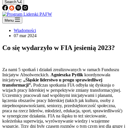
Search
Menu
Wiadomości
07 mar 2024
Co się wydarzyło w FIA jesienią 2023?
Za nami 5 spotkań i działań zrealizowanych w ramach Funduszu
Inicjatyw Absolwenckich.
Agnieszka Pytlik
koordynowała
inicjatywę:
„Śląskie liderstwo u progu sprawiedliwej
transformacji”.
Podczas spotkania FIA odbyła się dyskusja o
wizjach pracy liderskiej w perspektywie zmiany transformacyjnej.
Uczestnicy pracowali nad wspólnymi inicjatywami i planami,
łączenia obszarów pracy liderskiej (takich jak kultura, osoby z
niepełnosprawnościami, seniorzy, przedsiębiorczość społeczna,
praca na rzecz liderów, młodzież, edukacja, sport, sprawiedliwość)
w synergiczne działania. FIA na śląsku to też sieciowanie,
koleżeńska superwizja, wyrównywanie wiedzy i wzajemne
wsparcie. Trzy dni były czasem rozmów o tym czym jest dla grupy i