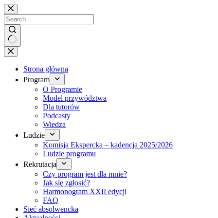
Brak
wyników
Strona główna
Program
O Programie
Model przywództwa
Dla tutorów
Podcasty
Wiedza
Ludzie
Komisja Ekspercka – kadencja 2025/2026
Ludzie programu
Rekrutacja
Czy program jest dla mnie?
Jak się zgłosić?
Harmonogram XXII edycji
FAQ
Sieć absolwencka
Aktualności