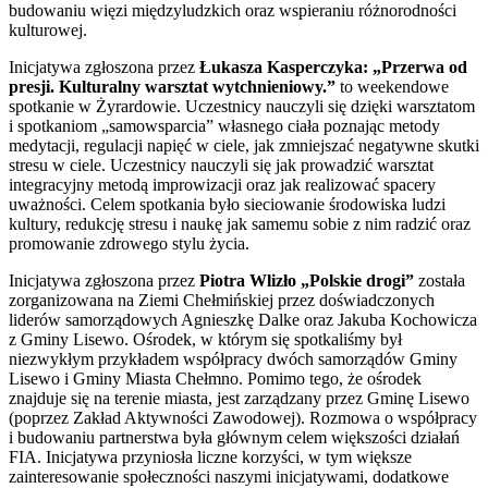
budowaniu więzi międzyludzkich oraz wspieraniu różnorodności
kulturowej.
Inicjatywa zgłoszona przez
Łukasza Kasperczyka: „Przerwa od
presji. Kulturalny warsztat wytchnieniowy.”
to weekendowe
spotkanie w Żyrardowie. Uczestnicy nauczyli się dzięki warsztatom
i spotkaniom „samowsparcia” własnego ciała poznając metody
medytacji, regulacji napięć w ciele, jak zmniejszać negatywne skutki
stresu w ciele. Uczestnicy nauczyli się jak prowadzić warsztat
integracyjny metodą improwizacji oraz jak realizować spacery
uważności. Celem spotkania było sieciowanie środowiska ludzi
kultury, redukcję stresu i naukę jak samemu sobie z nim radzić oraz
promowanie zdrowego stylu życia.
Inicjatywa zgłoszona przez
Piotra Wlizło „Polskie drogi”
została
zorganizowana na Ziemi Chełmińskiej przez doświadczonych
liderów samorządowych Agnieszkę Dalke oraz Jakuba Kochowicza
z Gminy Lisewo. Ośrodek, w którym się spotkaliśmy był
niezwykłym przykładem współpracy dwóch samorządów Gminy
Lisewo i Gminy Miasta Chełmno. Pomimo tego, że ośrodek
znajduje się na terenie miasta, jest zarządzany przez Gminę Lisewo
(poprzez Zakład Aktywności Zawodowej). Rozmowa o współpracy
i budowaniu partnerstwa była głównym celem większości działań
FIA. Inicjatywa przyniosła liczne korzyści, w tym większe
zainteresowanie społeczności naszymi inicjatywami, dodatkowe