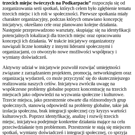
trzecich miejsc twórczych na Podkarpaciu”
rozpoczęła się od
zorganizowania serii spotkań, których celem było zgłębienie tematu
trzecich miejsc i ich roli w społeczności. Pierwsze spotkania miały
charakter organizacyjny, podczas których omawiano koncepcję
inicjatywy, określano cele oraz planowano kolejne działania.
Następnie przeprowadzono warsztaty, skupiając się na identyfikacji
potencjalnych lokalizacji dla trzecich miejsc oraz opracowaniu
koncepcji ich działania. W trakcie inicjatywy organizatorzy
nawiązali liczne kontakty z innymi liderami społecznymi i
organizacjami, co otworzyło nowe możliwości współpracy i
wymiany doświadczeń.
Aktywny udział w inicjatywie pozwolił rozwijać umiejętności
związane z zarządzaniem projektem, promocją, networkingiem oraz
organizacją wydarzeń, co może przyczynić się do skuteczniejszego
realizowania naszych celów. Inicjatywa zwróciła uwagę na
współczesne problemy globalne poprzez koncentrację na trzecich
miejscach jako odpowiedzi na wyzwania społeczne i kulturowe.
Trzecie miejsca, jako przestrzenie otwarte dla różnorodnych grup
społecznych, stanowią odpowiedź na problemy globalne, takie jak
izolacja społeczna, brak integracji społecznej czy kryzys wartości
kulturowych. Poprzez identyfikację, analizę i rozwój trzecich
miejsc, inicjatywa podejmuje konkretne działania mające na celu
przeciwdziałanie tym problemom. Przestrzenie te stają się miejscem
spotkań, wymiany doświadczeń i integracji społecznej, co sprzyja