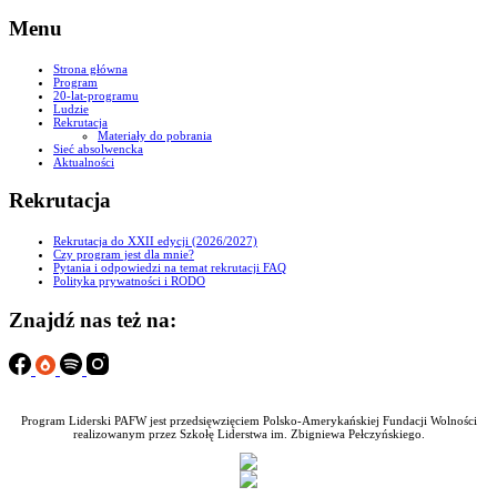
Menu
Strona główna
Program
20-lat-programu
Ludzie
Rekrutacja
Materiały do pobrania
Sieć absolwencka
Aktualności
Rekrutacja
Rekrutacja do XXII edycji (2026/2027)
Czy program jest dla mnie?
Pytania i odpowiedzi na temat rekrutacji FAQ
Polityka prywatności i RODO
Znajdź nas też na:
Program Liderski PAFW jest przedsięwzięciem Polsko-Amerykańskiej Fundacji Wolności
realizowanym przez Szkołę Liderstwa im. Zbigniewa Pełczyńskiego.