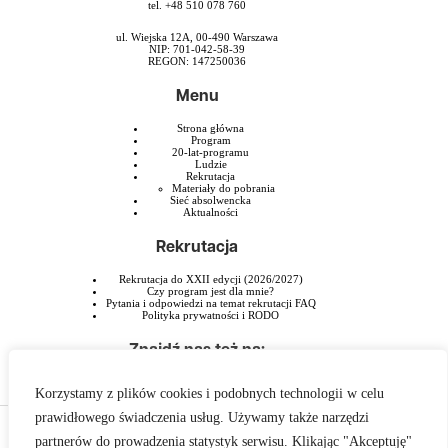
tel. +48 510 078 760
ul. Wiejska 12A, 00-490 Warszawa
NIP: 701-042-58-39
REGON: 147250036
Menu
Strona główna
Program
20-lat-programu
Ludzie
Rekrutacja
Materiały do pobrania
Sieć absolwencka
Aktualności
Rekrutacja
Rekrutacja do XXII edycji (2026/2027)
Czy program jest dla mnie?
Pytania i odpowiedzi na temat rekrutacji FAQ
Polityka prywatności i RODO
Znajdź nas też na:
Korzystamy z plików cookies i podobnych technologii w celu
prawidłowego świadczenia usług. Używamy także narzędzi
Program Liderski PAFW jest przedsięwzięciem Polsko-Amerykańskiej Fundacji
partnerów do prowadzenia statystyk serwisu. Klikając "Akceptuję"
Wolności realizowanym przez Szkołę Liderstwa im. Zbigniewa Pełczyńskiego.