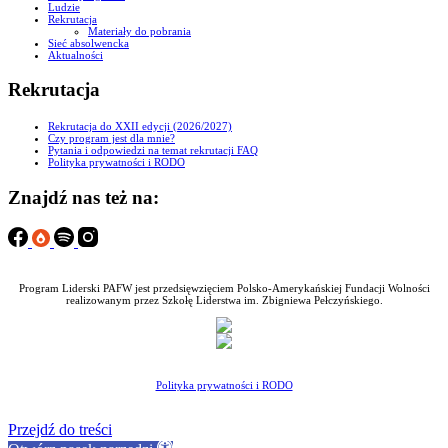
Ludzie
Rekrutacja
Materiały do pobrania
Sieć absolwencka
Aktualności
Rekrutacja
Rekrutacja do XXII edycji (2026/2027)
Czy program jest dla mnie?
Pytania i odpowiedzi na temat rekrutacji FAQ
Polityka prywatności i RODO
Znajdź nas też na:
Program Liderski PAFW jest przedsięwzięciem Polsko-Amerykańskiej Fundacji Wolności
realizowanym przez Szkołę Liderstwa im. Zbigniewa Pełczyńskiego.
Polityka prywatności i RODO
Przejdź do treści