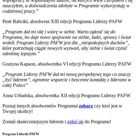
współpracy ze wspaniałymi ludźmi, od których wiele czerpałem i się
nauczyłem, a doświadczenia zdobyte w Programie wykorzystuję w
codziennej pracy.”
Piotr Babciki, absolwent XIII edycji Programu Liderzy PAFW
„Program dał mi siłę i wiarę w siebie. Warto zgłosić się do
Programu, bo daje nowe spojrzenie na siebie, ludzi, sprawy i świat
wokół. Program Liderzy PAFW jest dla „niespokojnych duchów”,
które potrzebują ciągle nowych wyzwań, aby siebie i świat czynić
odrobinę lepszym.”
Grażyna Kapaon, absolwentka VI edycji Programu Liderzy PAFW
„Program Liderzy PAFW dał mi nową perspektywę tego co znaczy
„być liderem”, ogromne wsparcie i bezcenne kontakty z liderami w
całej Polsce”
Anna Urbańska, absolwentka XII edycji Programu Liderzy PAFW
Poznaj innych absolwentów Programui
zobacz
czy ktoś jest w
Twojej okolicy!
Zostań skuteczniejszym liderem i
zgłoś się
do Programu!
Program Liderski PAFW