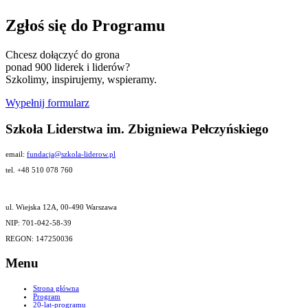
Zgłoś się do Programu
Chcesz dołączyć do grona
ponad 900 liderek i liderów?
Szkolimy, inspirujemy, wspieramy.
Wypełnij formularz
Szkoła Liderstwa im. Zbigniewa Pełczyńskiego
email:
fundacja@szkola-liderow.pl
tel. +48 510 078 760
ul. Wiejska 12A, 00-490 Warszawa
NIP: 701-042-58-39
REGON: 147250036
Menu
Strona główna
Program
20-lat-programu