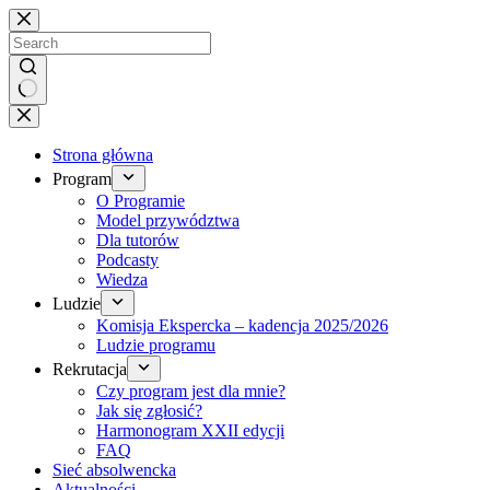
Brak
wyników
Strona główna
Program
O Programie
Model przywództwa
Dla tutorów
Podcasty
Wiedza
Ludzie
Komisja Ekspercka – kadencja 2025/2026
Ludzie programu
Rekrutacja
Czy program jest dla mnie?
Jak się zgłosić?
Harmonogram XXII edycji
FAQ
Sieć absolwencka
Aktualności