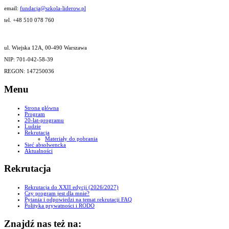
email:
fundacja@szkola-liderow.pl
tel. +48 510 078 760
ul. Wiejska 12A, 00-490 Warszawa
NIP: 701-042-58-39
REGON: 147250036
Menu
Strona główna
Program
20-lat-programu
Ludzie
Rekrutacja
Materiały do pobrania
Sieć absolwencka
Aktualności
Rekrutacja
Rekrutacja do XXII edycji (2026/2027)
Czy program jest dla mnie?
Pytania i odpowiedzi na temat rekrutacji FAQ
Polityka prywatności i RODO
Znajdź nas też na: