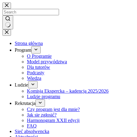
Brak
wyników
Strona główna
Program
O Programie
Model przywództwa
Dla tutorów
Podcasty
Wiedza
Ludzie
Komisja Ekspercka – kadencja 2025/2026
Ludzie programu
Rekrutacja
Czy program jest dla mnie?
Jak się zgłosić?
Harmonogram XXII edycji
FAQ
Sieć absolwencka
Aktualności