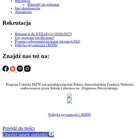
Rekrutacja
Materiały do pobrania
Sieć absolwencka
Aktualności
Rekrutacja
Rekrutacja do XXII edycji (2026/2027)
Czy program jest dla mnie?
Pytania i odpowiedzi na temat rekrutacji FAQ
Polityka prywatności i RODO
Znajdź nas też na:
Program Liderski PAFW jest przedsięwzięciem Polsko-Amerykańskiej Fundacji Wolności
realizowanym przez Szkołę Liderstwa im. Zbigniewa Pełczyńskiego.
Polityka prywatności i RODO
Przejdź do treści
Otwórz pasek narzędzi