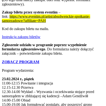
zgłoszeniowy).
Zakup biletu przez system eventim
–
link:
https://www.eventim.pl/artist/absolwenckie-spotkanie-
samorzadowe/?affiliate=PAH
Kod do zakupu biletu na mailu.
Instrukcja zakupu biletów
Zgłoszenie udziału w programie poprzez wypełnienie
formularza zgłoszeniowego
. Do formularza należy dołączyć
załącznik – potwierdzenie zakupu biletu.
ZOBACZ PROG
RAM
Program wydarzenia:
23.02.2024 r., piątek
11:00-12:15 Powitanie i integracja
12.15-12.30 Przerwa
12.30-14.00 Wykład – Wyzwania i oczekiwania stojące przed
samorządem w zbliżającej się kadencji –Adam Gendźwiłł
14.00-15.00 Obiad
15.00-19.00 Jak formułować postulaty, aby poszerzyć grono