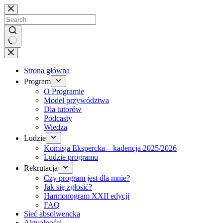
Brak
wyników
Strona główna
Program
O Programie
Model przywództwa
Dla tutorów
Podcasty
Wiedza
Ludzie
Komisja Ekspercka – kadencja 2025/2026
Ludzie programu
Rekrutacja
Czy program jest dla mnie?
Jak się zgłosić?
Harmonogram XXII edycji
FAQ
Sieć absolwencka
Aktualności