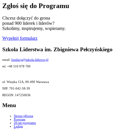
Zgłoś się do Programu
Chcesz dołączyć do grona
ponad 900 liderek i liderów?
Szkolimy, inspirujemy, wspieramy.
Wypełnij formularz
Szkoła Liderstwa im. Zbigniewa Pełczyńskiego
email:
fundacja@szkola-liderow.pl
tel. +48 510 078 760
ul. Wiejska 12A, 00-490 Warszawa
NIP: 701-042-58-39
REGON: 147250036
Menu
Strona główna
Program
20-lat-programu
Ludzie