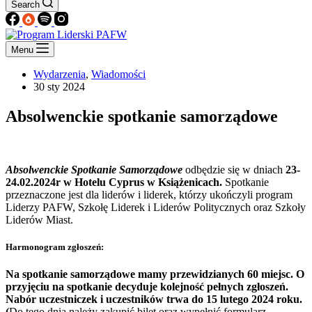
Search
Menu
Wydarzenia
,
Wiadomości
30 sty 2024
Absolwenckie spotkanie samorządowe
Absolwenckie Spotkanie Samorządowe
odbędzie się w dniach
23-
24.02.2024r w Hotelu Cyprus w Książenicach.
Spotkanie
przeznaczone jest dla liderów i liderek, którzy ukończyli program
Liderzy PAFW, Szkołę Liderek i Liderów Politycznych oraz Szkoły
Liderów Miast.
Harmonogram zgłoszeń
:
Na spotkanie samorządowe mamy przewidzianych 60 miejsc. O
przyjęciu na spotkanie decyduje kolejność pełnych zgłoszeń.
Nabór uczestniczek i uczestników trwa do 15 lutego 2024 roku.
(
Do tego dnia należy zakupić bilet oraz wypełnić formularz