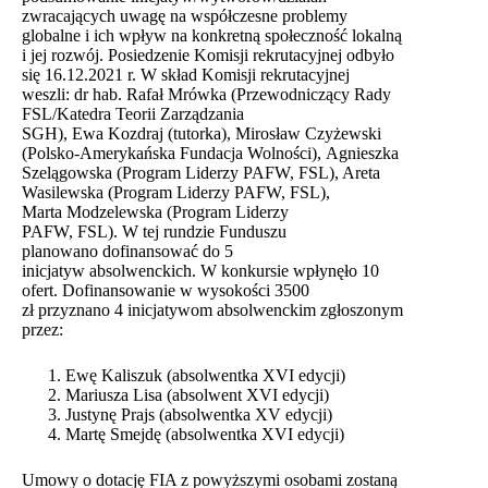
zwracających uwagę na współczesne problemy
globalne i ich wpływ na konkretną społeczność lokalną
i jej rozwój. Posiedzenie Komisji rekrutacyjnej odbyło
się 16.12.2021 r. W skład Komisji rekrutacyjnej
weszli: dr hab. Rafał Mrówka (Przewodniczący Rady
FSL/Katedra Teorii Zarządzania
SGH), Ewa Kozdraj (tutorka), Mirosław Czyżewski
(Polsko-Amerykańska Fundacja Wolności), Agnieszka
Szelągowska (Program Liderzy PAFW, FSL), Areta
Wasilewska (Program Liderzy PAFW, FSL),
Marta Modzelewska (Program Liderzy
PAFW, FSL). W tej rundzie Funduszu
planowano dofinansować do 5
inicjatyw absolwenckich. W konkursie wpłynęło 10
ofert. Dofinansowanie w wysokości 3500
zł przyznano 4 inicjatywom absolwenckim zgłoszonym
przez:
Ewę Kaliszuk (absolwentka XVI edycji)
Mariusza Lisa (absolwent XVI edycji)
Justynę Prajs (absolwentka XV edycji)
Martę Smejdę (absolwentka XVI edycji)
Umowy o dotację FIA z powyższymi osobami zostaną