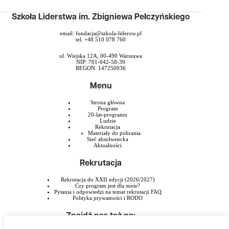
Szkoła Liderstwa im. Zbigniewa Pełczyńskiego
email:
fundacja@szkola-liderow.pl
tel. +48 510 078 760
ul. Wiejska 12A, 00-490 Warszawa
NIP: 701-042-58-39
REGON: 147250036
Menu
Strona główna
Program
20-lat-programu
Ludzie
Rekrutacja
Materiały do pobrania
Sieć absolwencka
Aktualności
Rekrutacja
Rekrutacja do XXII edycji (2026/2027)
Czy program jest dla mnie?
Pytania i odpowiedzi na temat rekrutacji FAQ
Polityka prywatności i RODO
Znajdź nas też na: